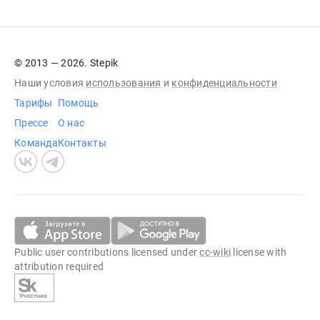
© 2013 — 2026. Stepik
Наши условия
использования
и
конфиденциальности
Тарифы
Помощь
Прессе
О нас
Команда
Контакты
Public user contributions licensed under
cc-wiki
license with
attribution required