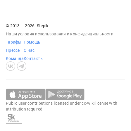
© 2013 — 2026. Stepik
Наши условия
использования
и
конфиденциальности
Тарифы
Помощь
Прессе
О нас
Команда
Контакты
Public user contributions licensed under
cc-wiki
license with
attribution required