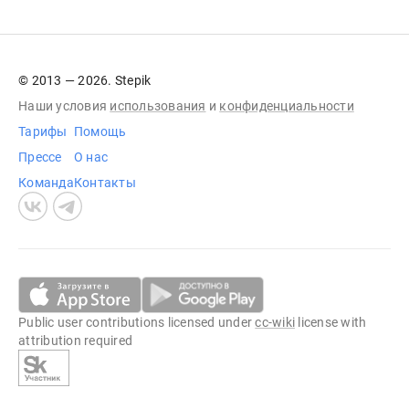
© 2013 — 2026. Stepik
Наши условия
использования
и
конфиденциальности
Тарифы
Помощь
Прессе
О нас
Команда
Контакты
Public user contributions licensed under
cc-wiki
license with
attribution required