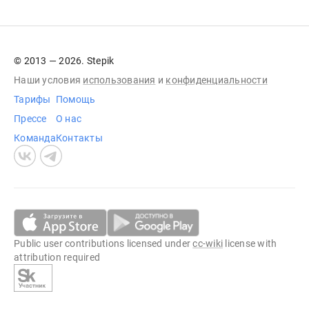
© 2013 — 2026. Stepik
Наши условия
использования
и
конфиденциальности
Тарифы
Помощь
Прессе
О нас
Команда
Контакты
Public user contributions licensed under
cc-wiki
license with
attribution required