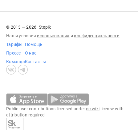
© 2013 — 2026. Stepik
Наши условия
использования
и
конфиденциальности
Тарифы
Помощь
Прессе
О нас
Команда
Контакты
Public user contributions licensed under
cc-wiki
license with
attribution required