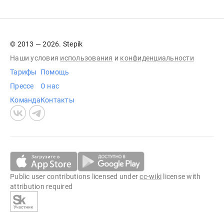
© 2013 — 2026. Stepik
Наши условия
использования
и
конфиденциальности
Тарифы
Помощь
Прессе
О нас
Команда
Контакты
Public user contributions licensed under
cc-wiki
license with
attribution required