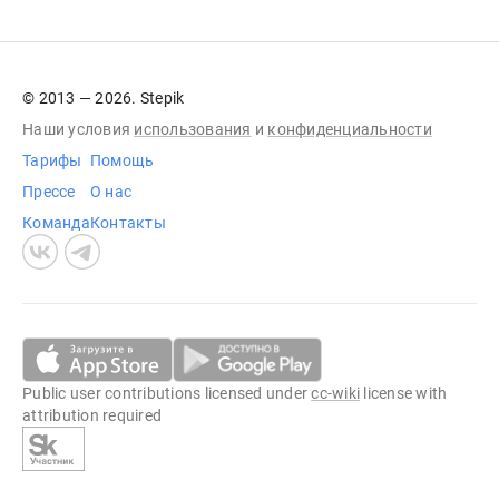
© 2013 — 2026. Stepik
Наши условия
использования
и
конфиденциальности
Тарифы
Помощь
Прессе
О нас
Команда
Контакты
Public user contributions licensed under
cc-wiki
license with
attribution required