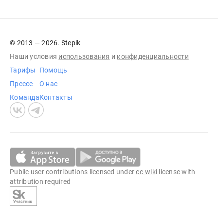
© 2013 — 2026. Stepik
Наши условия
использования
и
конфиденциальности
Тарифы
Помощь
Прессе
О нас
Команда
Контакты
Public user contributions licensed under
cc-wiki
license with
attribution required