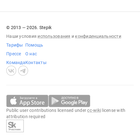
© 2013 — 2026. Stepik
Наши условия
использования
и
конфиденциальности
Тарифы
Помощь
Прессе
О нас
Команда
Контакты
Public user contributions licensed under
cc-wiki
license with
attribution required