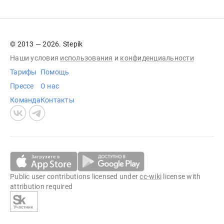
© 2013 — 2026. Stepik
Наши условия
использования
и
конфиденциальности
Тарифы
Помощь
Прессе
О нас
Команда
Контакты
Public user contributions licensed under
cc-wiki
license with
attribution required