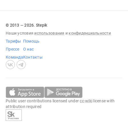
© 2013 — 2026. Stepik
Наши условия
использования
и
конфиденциальности
Тарифы
Помощь
Прессе
О нас
Команда
Контакты
Public user contributions licensed under
cc-wiki
license with
attribution required