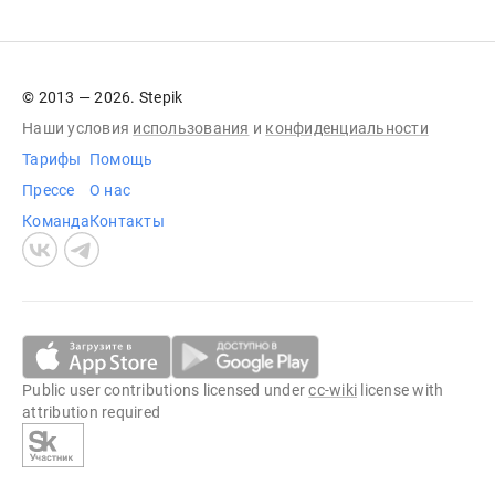
© 2013 — 2026. Stepik
Наши условия
использования
и
конфиденциальности
Тарифы
Помощь
Прессе
О нас
Команда
Контакты
Public user contributions licensed under
cc-wiki
license with
attribution required