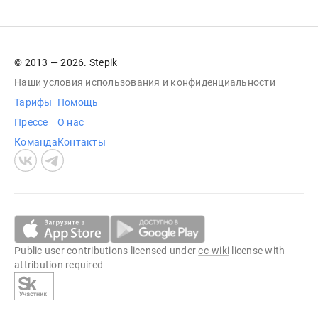
© 2013 — 2026. Stepik
Наши условия
использования
и
конфиденциальности
Тарифы
Помощь
Прессе
О нас
Команда
Контакты
Public user contributions licensed under
cc-wiki
license with
attribution required