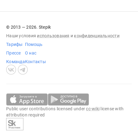
© 2013 — 2026. Stepik
Наши условия
использования
и
конфиденциальности
Тарифы
Помощь
Прессе
О нас
Команда
Контакты
Public user contributions licensed under
cc-wiki
license with
attribution required