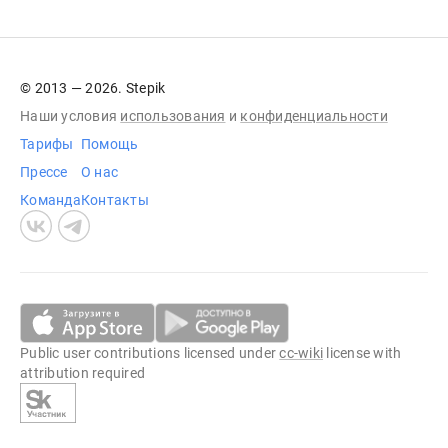
© 2013 — 2026. Stepik
Наши условия
использования
и
конфиденциальности
Тарифы
Помощь
Прессе
О нас
Команда
Контакты
Public user contributions licensed under
cc-wiki
license with
attribution required