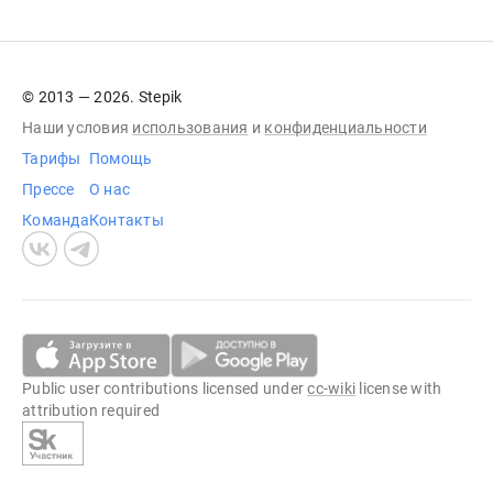
© 2013 — 2026. Stepik
Наши условия
использования
и
конфиденциальности
Тарифы
Помощь
Прессе
О нас
Команда
Контакты
Public user contributions licensed under
cc-wiki
license with
attribution required