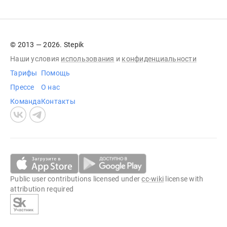
© 2013 — 2026. Stepik
Наши условия
использования
и
конфиденциальности
Тарифы
Помощь
Прессе
О нас
Команда
Контакты
Public user contributions licensed under
cc-wiki
license with
attribution required