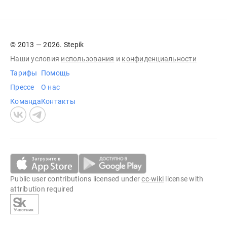
© 2013 — 2026. Stepik
Наши условия
использования
и
конфиденциальности
Тарифы
Помощь
Прессе
О нас
Команда
Контакты
Public user contributions licensed under
cc-wiki
license with
attribution required