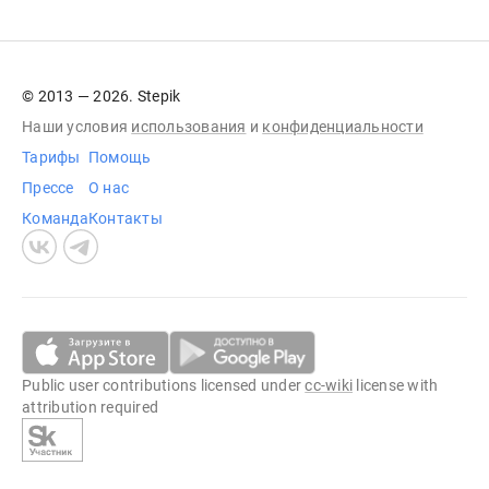
© 2013 — 2026. Stepik
Наши условия
использования
и
конфиденциальности
Тарифы
Помощь
Прессе
О нас
Команда
Контакты
Public user contributions licensed under
cc-wiki
license with
attribution required