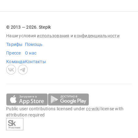
© 2013 — 2026. Stepik
Наши условия
использования
и
конфиденциальности
Тарифы
Помощь
Прессе
О нас
Команда
Контакты
Public user contributions licensed under
cc-wiki
license with
attribution required