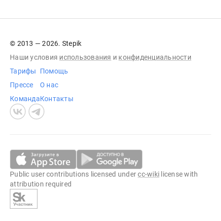
© 2013 — 2026. Stepik
Наши условия
использования
и
конфиденциальности
Тарифы
Помощь
Прессе
О нас
Команда
Контакты
Public user contributions licensed under
cc-wiki
license with
attribution required