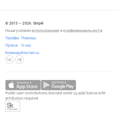
© 2013 — 2026. Stepik
Наши условия
использования
и
конфиденциальности
Тарифы
Помощь
Прессе
О нас
Команда
Контакты
Public user contributions licensed under
cc-wiki
license with
attribution required