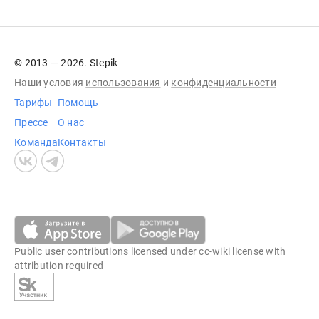
© 2013 — 2026. Stepik
Наши условия
использования
и
конфиденциальности
Тарифы
Помощь
Прессе
О нас
Команда
Контакты
Public user contributions licensed under
cc-wiki
license with
attribution required