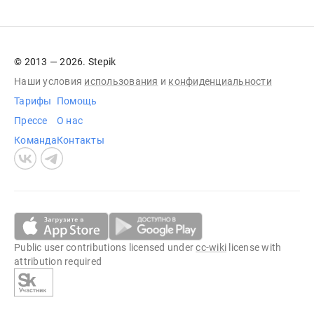
© 2013 — 2026. Stepik
Наши условия
использования
и
конфиденциальности
Тарифы
Помощь
Прессе
О нас
Команда
Контакты
Public user contributions licensed under
cc-wiki
license with
attribution required