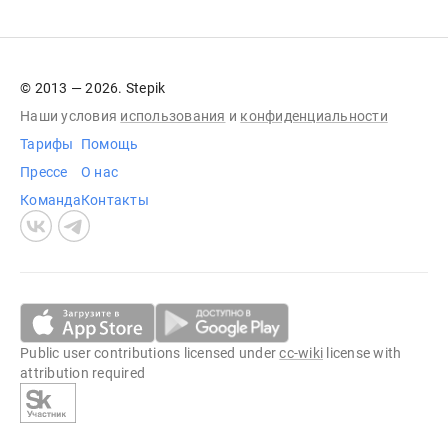
© 2013 — 2026. Stepik
Наши условия
использования
и
конфиденциальности
Тарифы
Помощь
Прессе
О нас
Команда
Контакты
Public user contributions licensed under
cc-wiki
license with
attribution required