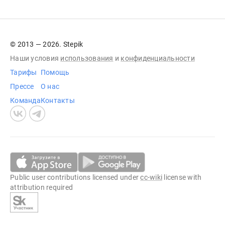
© 2013 — 2026. Stepik
Наши условия
использования
и
конфиденциальности
Тарифы
Помощь
Прессе
О нас
Команда
Контакты
Public user contributions licensed under
cc-wiki
license with
attribution required