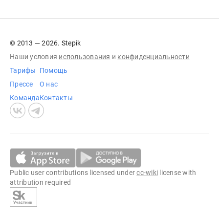
© 2013 — 2026. Stepik
Наши условия
использования
и
конфиденциальности
Тарифы
Помощь
Прессе
О нас
Команда
Контакты
Public user contributions licensed under
cc-wiki
license with
attribution required