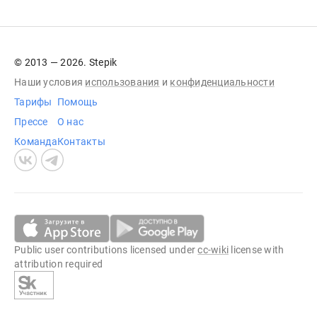
© 2013 — 2026. Stepik
Наши условия
использования
и
конфиденциальности
Тарифы
Помощь
Прессе
О нас
Команда
Контакты
Public user contributions licensed under
cc-wiki
license with
attribution required