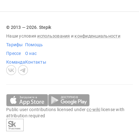
© 2013 — 2026. Stepik
Наши условия
использования
и
конфиденциальности
Тарифы
Помощь
Прессе
О нас
Команда
Контакты
Public user contributions licensed under
cc-wiki
license with
attribution required