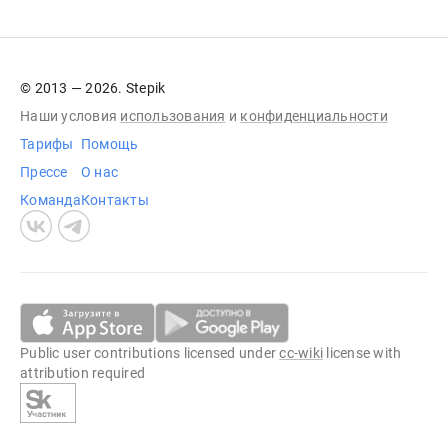
© 2013 — 2026. Stepik
Наши условия
использования
и
конфиденциальности
Тарифы
Помощь
Прессе
О нас
Команда
Контакты
Public user contributions licensed under
cc-wiki
license with
attribution required