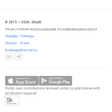
© 2013 — 2026. Stepik
Наши условия
использования
и
конфиденциальности
Тарифы
Помощь
Прессе
О нас
Команда
Контакты
Public user contributions licensed under
cc-wiki
license with
attribution required