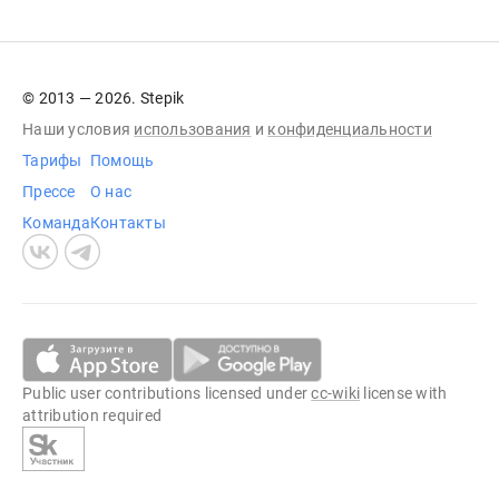
© 2013 — 2026. Stepik
Наши условия
использования
и
конфиденциальности
Тарифы
Помощь
Прессе
О нас
Команда
Контакты
Public user contributions licensed under
cc-wiki
license with
attribution required