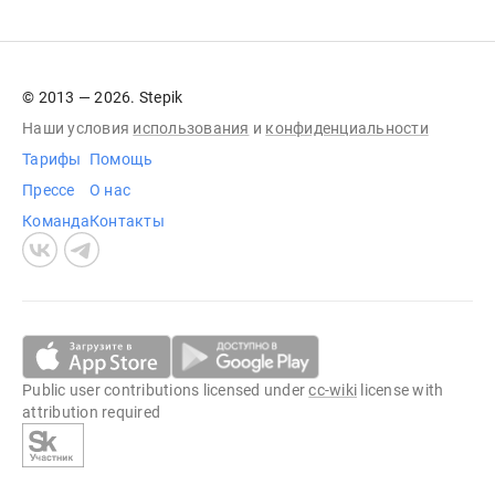
© 2013 — 2026. Stepik
Наши условия
использования
и
конфиденциальности
Тарифы
Помощь
Прессе
О нас
Команда
Контакты
Public user contributions licensed under
cc-wiki
license with
attribution required