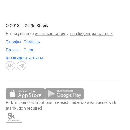
© 2013 — 2026. Stepik
Наши условия
использования
и
конфиденциальности
Тарифы
Помощь
Прессе
О нас
Команда
Контакты
Public user contributions licensed under
cc-wiki
license with
attribution required