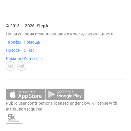
© 2013 — 2026. Stepik
Наши условия
использования
и
конфиденциальности
Тарифы
Помощь
Прессе
О нас
Команда
Контакты
Public user contributions licensed under
cc-wiki
license with
attribution required