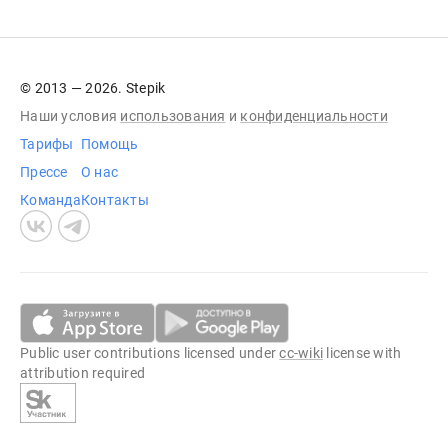
© 2013 — 2026. Stepik
Наши условия
использования
и
конфиденциальности
Тарифы
Помощь
Прессе
О нас
Команда
Контакты
Public user contributions licensed under
cc-wiki
license with
attribution required