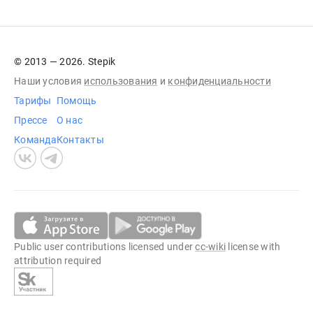
© 2013 — 2026. Stepik
Наши условия
использования
и
конфиденциальности
Тарифы
Помощь
Прессе
О нас
Команда
Контакты
Public user contributions licensed under
cc-wiki
license with
attribution required