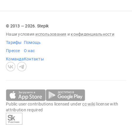
© 2013 — 2026. Stepik
Наши условия
использования
и
конфиденциальности
Тарифы
Помощь
Прессе
О нас
Команда
Контакты
Public user contributions licensed under
cc-wiki
license with
attribution required