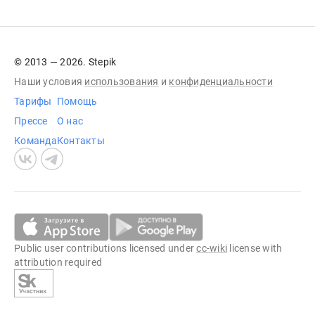
© 2013 — 2026. Stepik
Наши условия
использования
и
конфиденциальности
Тарифы
Помощь
Прессе
О нас
Команда
Контакты
Public user contributions licensed under
cc-wiki
license with
attribution required