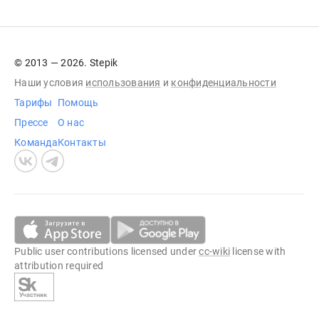
© 2013 — 2026. Stepik
Наши условия
использования
и
конфиденциальности
Тарифы
Помощь
Прессе
О нас
Команда
Контакты
Public user contributions licensed under
cc-wiki
license with
attribution required