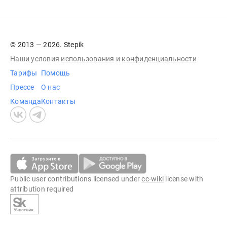
© 2013 — 2026. Stepik
Наши условия
использования
и
конфиденциальности
Тарифы
Помощь
Прессе
О нас
Команда
Контакты
Public user contributions licensed under
cc-wiki
license with
attribution required