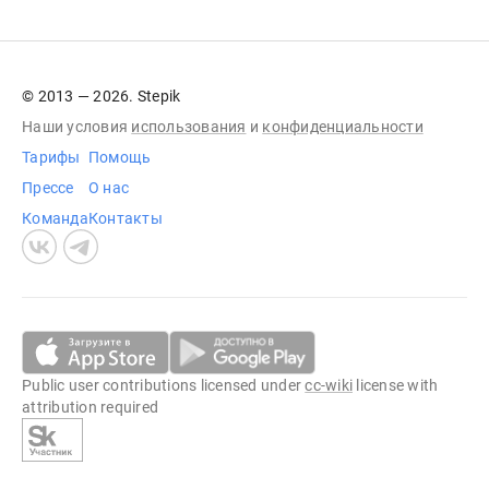
© 2013 — 2026. Stepik
Наши условия
использования
и
конфиденциальности
Тарифы
Помощь
Прессе
О нас
Команда
Контакты
Public user contributions licensed under
cc-wiki
license with
attribution required