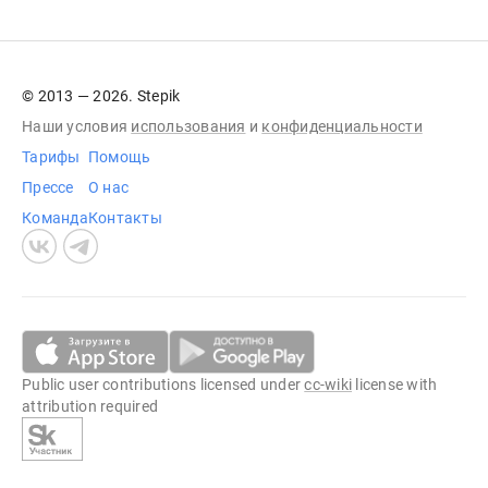
© 2013 — 2026. Stepik
Наши условия
использования
и
конфиденциальности
Тарифы
Помощь
Прессе
О нас
Команда
Контакты
Public user contributions licensed under
cc-wiki
license with
attribution required