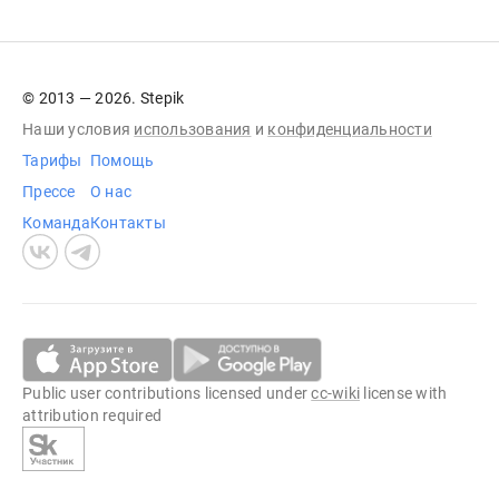
© 2013 — 2026. Stepik
Наши условия
использования
и
конфиденциальности
Тарифы
Помощь
Прессе
О нас
Команда
Контакты
Public user contributions licensed under
cc-wiki
license with
attribution required