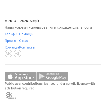
© 2013 — 2026. Stepik
Наши условия
использования
и
конфиденциальности
Тарифы
Помощь
Прессе
О нас
Команда
Контакты
Public user contributions licensed under
cc-wiki
license with
attribution required