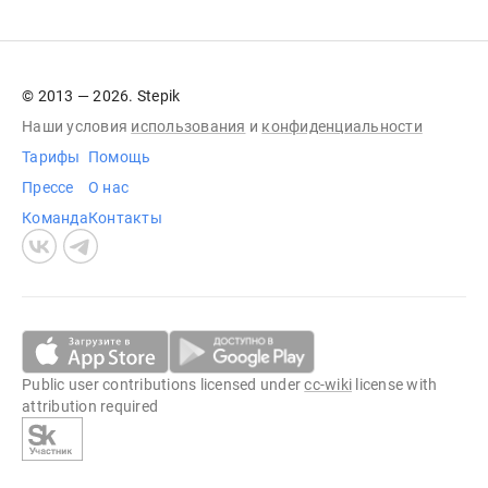
© 2013 — 2026. Stepik
Наши условия
использования
и
конфиденциальности
Тарифы
Помощь
Прессе
О нас
Команда
Контакты
Public user contributions licensed under
cc-wiki
license with
attribution required