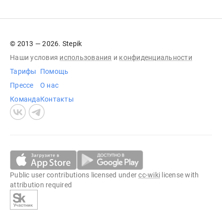
© 2013 — 2026. Stepik
Наши условия
использования
и
конфиденциальности
Тарифы
Помощь
Прессе
О нас
Команда
Контакты
Public user contributions licensed under
cc-wiki
license with
attribution required