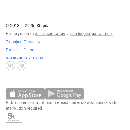
© 2013 — 2026. Stepik
Наши условия
использования
и
конфиденциальности
Тарифы
Помощь
Прессе
О нас
Команда
Контакты
Public user contributions licensed under
cc-wiki
license with
attribution required