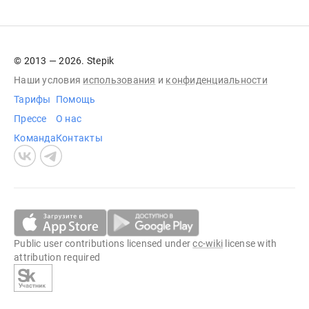
© 2013 — 2026. Stepik
Наши условия
использования
и
конфиденциальности
Тарифы
Помощь
Прессе
О нас
Команда
Контакты
Public user contributions licensed under
cc-wiki
license with
attribution required