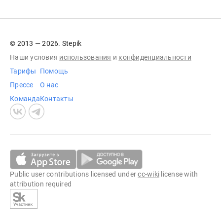
© 2013 — 2026. Stepik
Наши условия
использования
и
конфиденциальности
Тарифы
Помощь
Прессе
О нас
Команда
Контакты
Public user contributions licensed under
cc-wiki
license with
attribution required